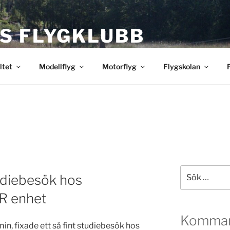
S FLYGKLUBB
bb
ltet
Modellflyg
Motorflyg
Flygskolan
Sök
udiebesök hos
efter:
AR enhet
Komman
n, fixade ett så fint studiebesök hos