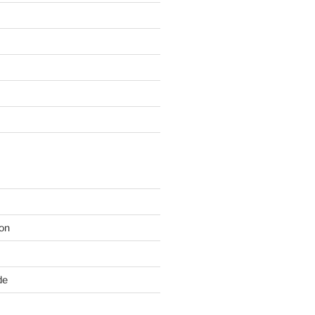
on
de