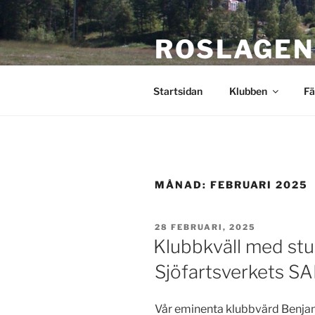
Hoppa
till
ROSLAGEN
innehåll
Stockholms närmaste flygklu
Startsidan
Klubben
Fä
MÅNAD:
FEBRUARI 2025
PUBLICERAT
28 FEBRUARI, 2025
Klubbkväll med st
Sjöfartsverkets S
Vår eminenta klubbvärd Benjami