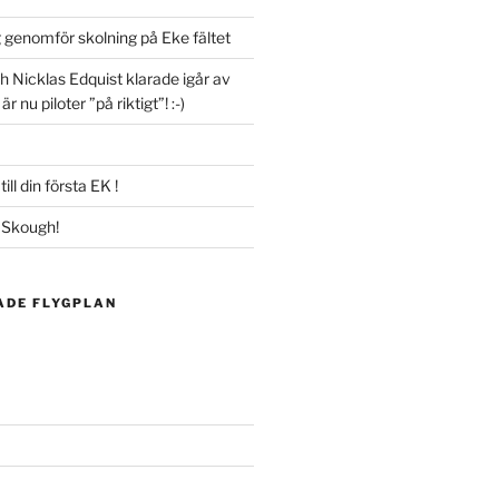
 genomför skolning på Eke fältet
h Nicklas Edquist klarade igår av
r nu piloter ”på riktigt”! :-)
ill din första EK !
s Skough!
ADE FLYGPLAN