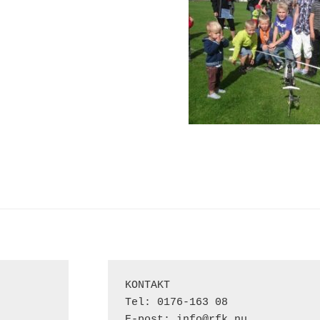
KONTAKT

Tel: 0176-163 08

E-post: info@rfk.nu