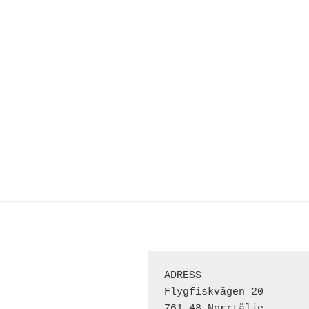
ADRESS 
Flygfiskvägen 20
761 48 Norrtälje