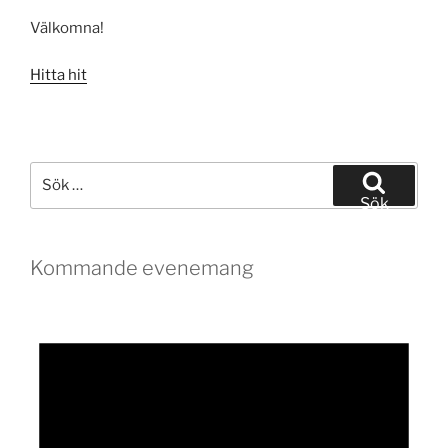
Välkomna!
Hitta hit
Sök
efter:
Sök
Kommande evenemang