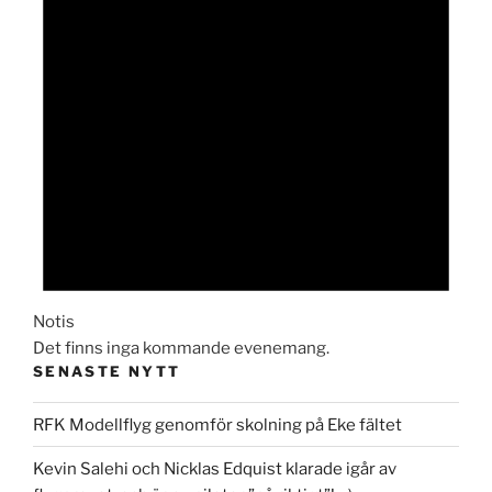
Notis
Det finns inga kommande evenemang.
SENASTE NYTT
RFK Modellflyg genomför skolning på Eke fältet
Kevin Salehi och Nicklas Edquist klarade igår av