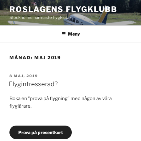
Hoppa
ROSLAGENS FLYGKLUBB
till
Stockholms närmaste flygklubb
innehåll
Meny
MÅNAD:
MAJ 2019
PUBLICERAT
8 MAJ, 2019
Flygintresserad?
Boka en ”prova på flygning” med någon av våra
flyglärare.
Prova på presentkort