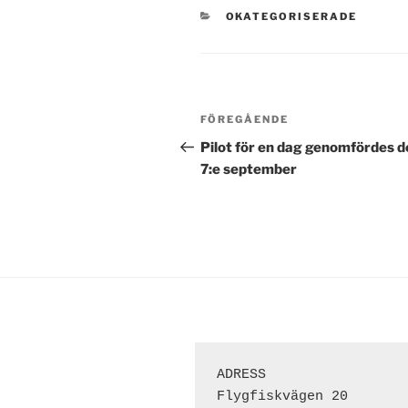
KATEGORIER
OKATEGORISERADE
Inläggsnavigering
Föregående
FÖREGÅENDE
inlägg
Pilot för en dag genomfördes d
7:e september
ADRESS 
Flygfiskvägen 20