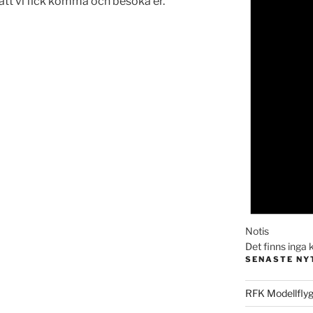
 att vi fick komma och besöka er.
Notis
Det finns ing
SENASTE NY
RFK Modellflyg