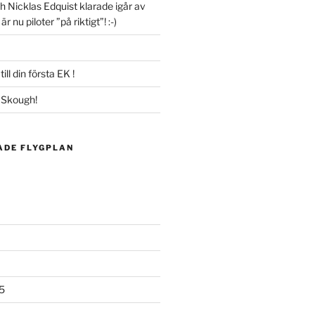
h Nicklas Edquist klarade igår av
r nu piloter ”på riktigt”! :-)
ill din första EK !
s Skough!
ADE FLYGPLAN
5