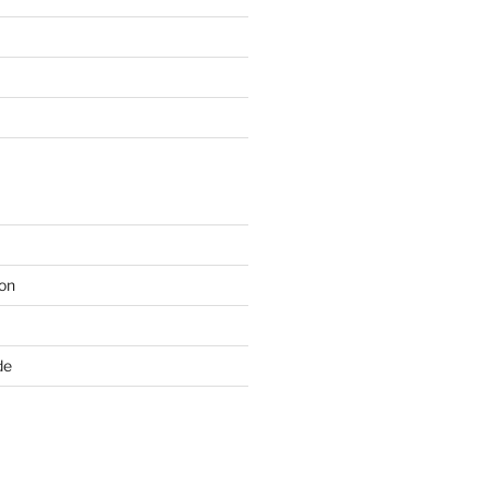
on
de