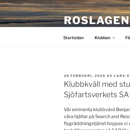
Hoppa
till
ROSLAGEN
innehåll
Stockholms närmaste flygklu
Startsidan
Klubben
Fä
PUBLICERAT
28 FEBRUARI, 2025
AV
LARS-E
Klubbkväll med st
Sjöfartsverkets S
Vår eminenta klubbvärd Benjami
våra hjältar på Search and Resc
flygräddningstjänst hoppas vi 