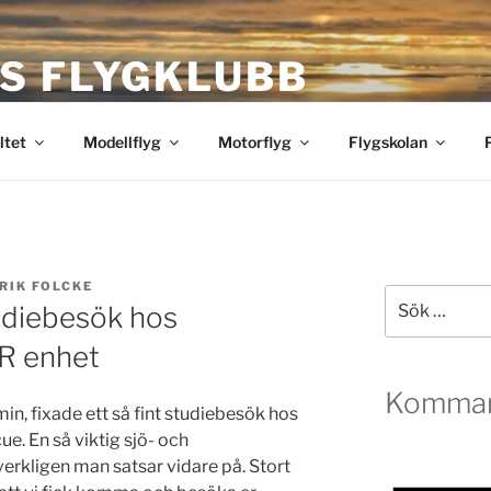
S FLYGKLUBB
bb
ltet
Modellflyg
Motorflyg
Flygskolan
RIK FOLCKE
Sök
udiebesök hos
efter:
AR enhet
Komman
n, fixade ett så fint studiebesök hos
ue. En så viktig sjö- och
verkligen man satsar vidare på. Stort