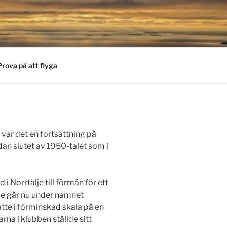
Prova på att flyga
var det en fortsättning på
dan slutet av 1950-talet som i
 i Norrtälje till förmån för ett
je går nu under namnet
tte i förminskad skala på en
na i klubben ställde sitt