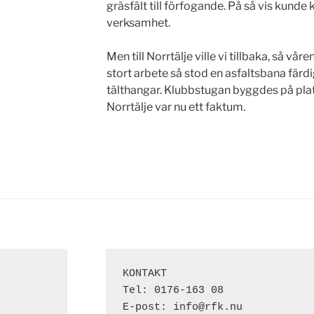
gräsfält till förfogande.
På så vis kunde 
verksamhet.
Men till Norrtälje ville vi tillbaka, så 
stort arbete så stod en asfaltsbana fär
tälthangar. Klubbstugan byggdes på plats 
Norrtälje var nu ett faktum.
KONTAKT

Tel: 0176-163 08

E-post: info@rfk.nu