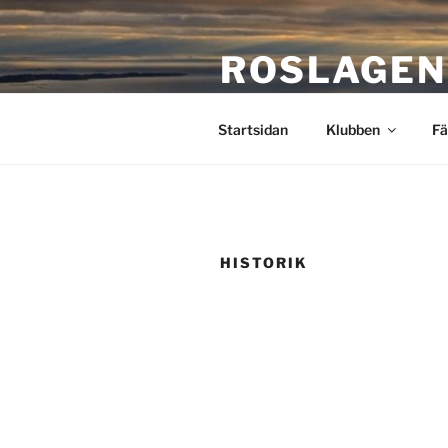
Hoppa
till
ROSLAGEN
innehåll
Stockholms närmaste flygklu
Startsidan
Klubben
Fä
HISTORIK