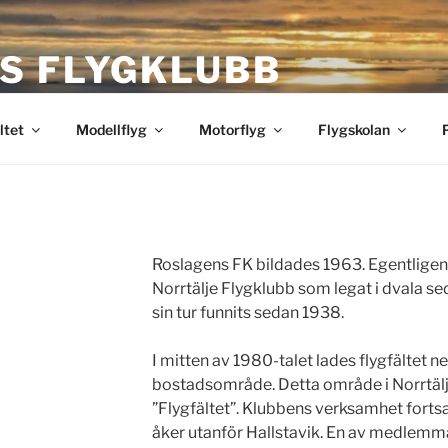
S FLYGKLUBB
bb
ltet
Modellflyg
Motorflyg
Flygskolan
Roslagens FK bildades 1963. Egentligen 
Norrtälje Flygklubb som legat i dvala se
sin tur funnits sedan 1938.
I mitten av 1980-talet lades flygfältet ned
bostadsområde. Detta område i Norrtäl
”Flygfältet”. Klubbens verksamhet fortsa
åker utanför Hallstavik. En av medlemmar