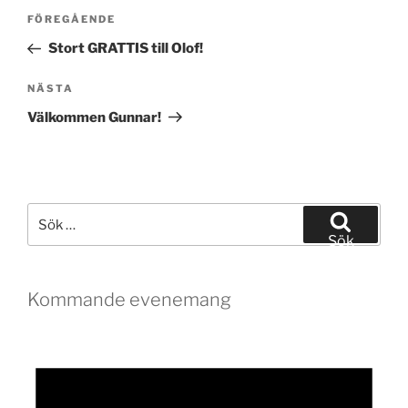
Inläggsnavigering
Föregående
FÖREGÅENDE
inlägg
Stort GRATTIS till Olof!
Nästa
NÄSTA
inlägg
Välkommen Gunnar!
Sök
efter:
Sök
Kommande evenemang