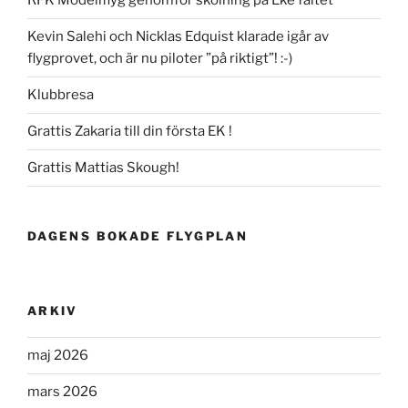
RFK Modellflyg genomför skolning på Eke fältet
Kevin Salehi och Nicklas Edquist klarade igår av
flygprovet, och är nu piloter ”på riktigt”! :-)
Klubbresa
Grattis Zakaria till din första EK !
Grattis Mattias Skough!
DAGENS BOKADE FLYGPLAN
ARKIV
maj 2026
mars 2026