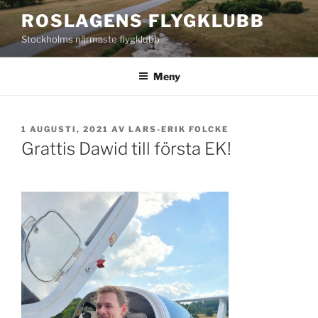
Hoppa
ROSLAGENS FLYGKLUBB
till
Stockholms närmaste flygklubb
innehåll
Meny
PUBLICERAT
1 AUGUSTI, 2021
AV
LARS-ERIK FOLCKE
Grattis Dawid till första EK!