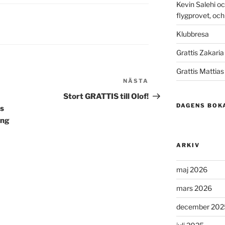
Kevin Salehi oc
flygprovet, och ä
Klubbresa
Grattis Zakaria t
Grattis Mattia
NÄSTA
Nästa
inlägg
Stort GRATTIS till Olof!
DAGENS BOK
ms
ing
ARKIV
maj 2026
mars 2026
december 202