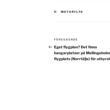
KATEGORIER
MOTORFLYG
Inläggsnavigering
Föregående
FÖREGÅENDE
inlägg
Eget flygplan? Det finns
hangarplatser på Mellingehol
flygplats (Norrtälje) för uthyrn