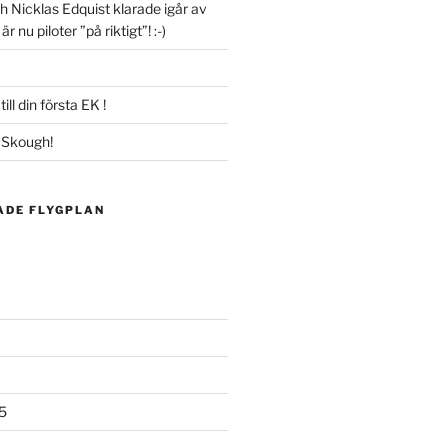
h Nicklas Edquist klarade igår av
r nu piloter ”på riktigt”! :-)
ill din första EK !
s Skough!
ADE FLYGPLAN
5