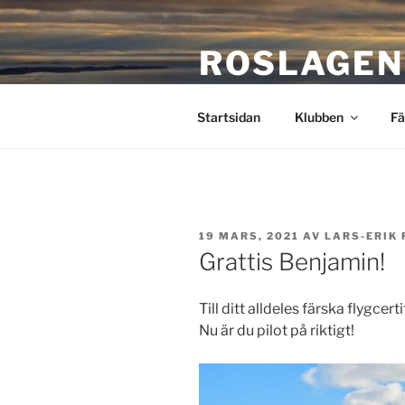
Hoppa
till
ROSLAGEN
innehåll
Stockholms närmaste flygklu
Startsidan
Klubben
Fä
PUBLICERAT
19 MARS, 2021
AV
LARS-ERIK 
Grattis Benjamin!
Till ditt alldeles färska flygcerti
Nu är du pilot på riktigt!