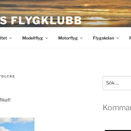
S FLYGKLUBB
bb
ltet
Modellflyg
Motorflyg
Flygskolan
FOLCKE
Sök
efter:
fikat!
Komman