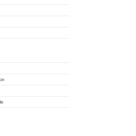
on
de