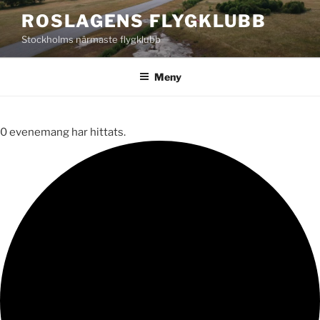
Hoppa
ROSLAGENS FLYGKLUBB
till
Stockholms närmaste flygklubb
innehåll
Meny
0 evenemang har hittats.